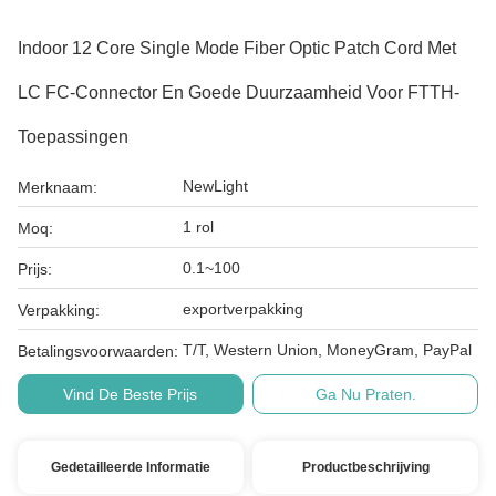
Indoor 12 Core Single Mode Fiber Optic Patch Cord Met
LC FC-Connector En Goede Duurzaamheid Voor FTTH-
Toepassingen
NewLight
Merknaam:
1 rol
Moq:
0.1~100
Prijs:
exportverpakking
Verpakking:
T/T, Western Union, MoneyGram, PayPal
Betalingsvoorwaarden:
Vind De Beste Prijs
Ga Nu Praten.
Gedetailleerde Informatie
Productbeschrijving