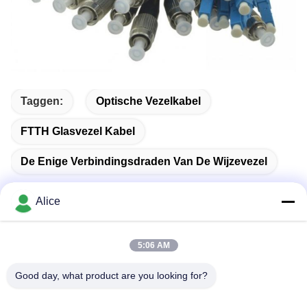
Taggen:
Optische Vezelkabel
FTTH Glasvezel Kabel
De Enige Verbindingsdraden Van De Wijzevezel
Alice
Snel contact
5:06 AM
Good day, what product are you looking for?
Adres
Kamer C, 9de verdieping Wing Lee gebouw, 72-76 Wing Lok