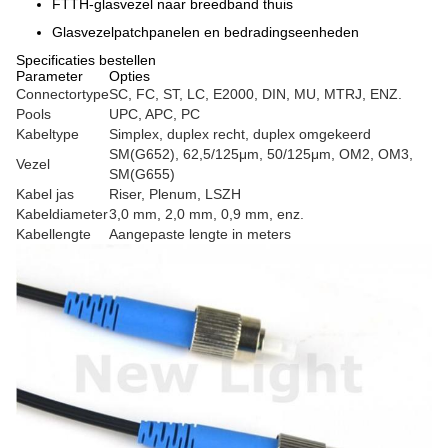
FTTH-glasvezel naar breedband thuis
Glasvezelpatchpanelen en bedradingseenheden
Specificaties bestellen
Parameter
Opties
Connectortype
SC, FC, ST, LC, E2000, DIN, MU, MTRJ, ENZ.
Pools
UPC, APC, PC
Kabeltype
Simplex, duplex recht, duplex omgekeerd
SM(G652), 62,5/125μm, 50/125μm, OM2, OM3,
Vezel
SM(G655)
Kabel jas
Riser, Plenum, LSZH
Kabeldiameter
3,0 mm, 2,0 mm, 0,9 mm, enz.
Kabellengte
Aangepaste lengte in meters