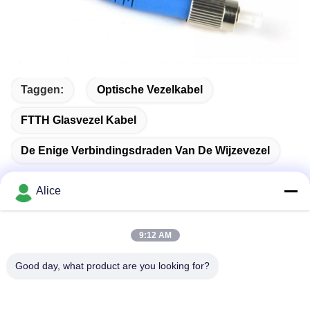
Taggen:
Optische Vezelkabel
FTTH Glasvezel Kabel
De Enige Verbindingsdraden Van De Wijzevezel
Alice
Snel contact
9:12 AM
Good day, what product are you looking for?
Adres
Kamer C, 9de verdieping Wing Lee gebouw, 72-76 Wing Lok
Street, Sheung Wan, Hong Kong