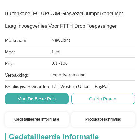
Buitenkabel FC UPC 3M Glasvezel Jumperkabel Met
Laag Invoegverlies Voor FTTH Drop Toepassingen
NewLight
Merknaam:
1 rol
Moq:
0.1~100
Prijs:
exportverpakking
Verpakking:
T/T, Western Union, , PayPal
Betalingsvoorwaarden:
Vind De Beste Prijs
Ga Nu Praten.
Gedetailleerde Informatie
Productbeschrijving
Gedetailleerde Informatie