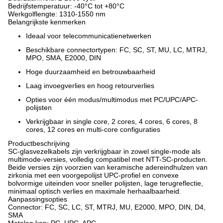
Bedrijfstemperatuur: -40°C tot +80°C
Werkgolflengte: 1310-1550 nm
Belangrijkste kenmerken
Ideaal voor telecommunicatienetwerken
Beschikbare connectortypen: FC, SC, ST, MU, LC, MTRJ,
MPO, SMA, E2000, DIN
Hoge duurzaamheid en betrouwbaarheid
Laag invoegverlies en hoog retourverlies
Opties voor één modus/multimodus met PC/UPC/APC-
polijsten
Verkrijgbaar in single core, 2 cores, 4 cores, 6 cores, 8
cores, 12 cores en multi-core configuraties
Productbeschrijving
SC-glasvezelkabels zijn verkrijgbaar in zowel single-mode als
multimode-versies, volledig compatibel met NTT-SC-producten.
Beide versies zijn voorzien van keramische adereindhulzen van
zirkonia met een voorgepolijst UPC-profiel en convexe
bolvormige uiteinden voor sneller polijsten, lage terugreflectie,
minimaal optisch verlies en maximale herhaalbaarheid.
Aanpassingsopties
Connector: FC, SC, LC, ST, MTRJ, MU, E2000, MPO, DIN, D4,
SMA