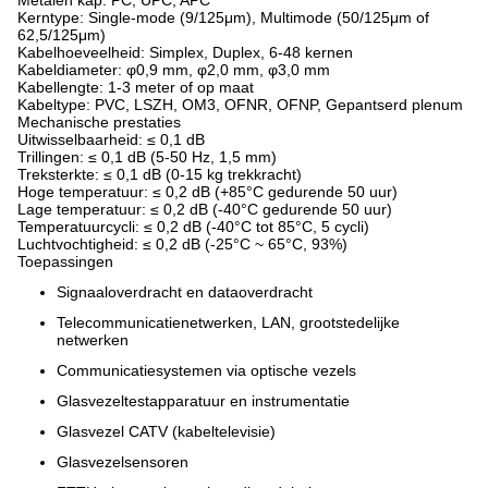
Metalen kap: PC, UPC, APC
Kerntype: Single-mode (9/125μm), Multimode (50/125μm of
62,5/125μm)
Kabelhoeveelheid: Simplex, Duplex, 6-48 kernen
Kabeldiameter: φ0,9 mm, φ2,0 mm, φ3,0 mm
Kabellengte: 1-3 meter of op maat
Kabeltype: PVC, LSZH, OM3, OFNR, OFNP, Gepantserd plenum
Mechanische prestaties
Uitwisselbaarheid: ≤ 0,1 dB
Trillingen: ≤ 0,1 dB (5-50 Hz, 1,5 mm)
Treksterkte: ≤ 0,1 dB (0-15 kg trekkracht)
Hoge temperatuur: ≤ 0,2 dB (+85°C gedurende 50 uur)
Lage temperatuur: ≤ 0,2 dB (-40°C gedurende 50 uur)
Temperatuurcycli: ≤ 0,2 dB (-40°C tot 85°C, 5 cycli)
Luchtvochtigheid: ≤ 0,2 dB (-25°C ~ 65°C, 93%)
Toepassingen
Signaaloverdracht en dataoverdracht
Telecommunicatienetwerken, LAN, grootstedelijke
netwerken
Communicatiesystemen via optische vezels
Glasvezeltestapparatuur en instrumentatie
Glasvezel CATV (kabeltelevisie)
Glasvezelsensoren