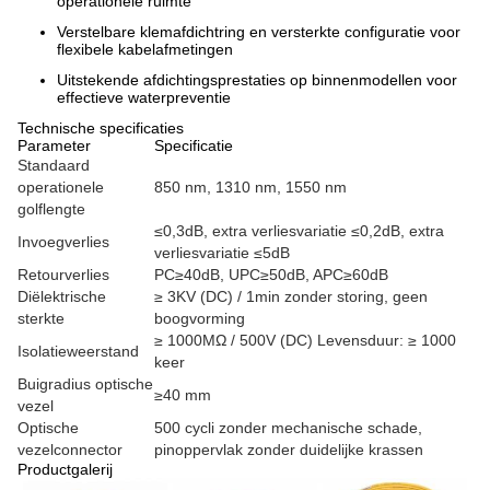
operationele ruimte
Verstelbare klemafdichtring en versterkte configuratie voor
flexibele kabelafmetingen
Uitstekende afdichtingsprestaties op binnenmodellen voor
effectieve waterpreventie
Technische specificaties
Parameter
Specificatie
Standaard
operationele
850 nm, 1310 nm, 1550 nm
golflengte
≤0,3dB, extra verliesvariatie ≤0,2dB, extra
Invoegverlies
verliesvariatie ≤5dB
Retourverlies
PC≥40dB, UPC≥50dB, APC≥60dB
Diëlektrische
≥ 3KV (DC) / 1min zonder storing, geen
sterkte
boogvorming
≥ 1000MΩ / 500V (DC) Levensduur: ≥ 1000
Isolatieweerstand
keer
Buigradius optische
≥40 mm
vezel
Optische
500 cycli zonder mechanische schade,
vezelconnector
pinoppervlak zonder duidelijke krassen
Productgalerij