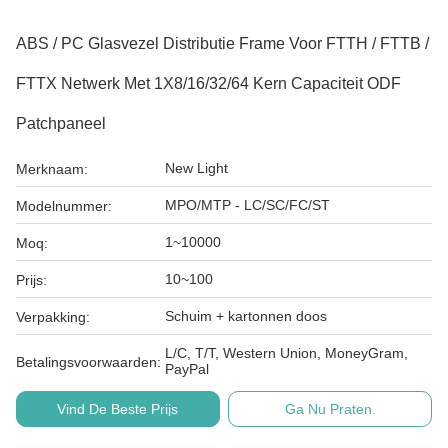
ABS / PC Glasvezel Distributie Frame Voor FTTH / FTTB /
FTTX Netwerk Met 1X8/16/32/64 Kern Capaciteit ODF
Patchpaneel
New Light
Merknaam:
MPO/MTP - LC/SC/FC/ST
Modelnummer:
1~10000
Moq:
10~100
Prijs:
Schuim + kartonnen doos
Verpakking:
L/C, T/T, Western Union, MoneyGram,
Betalingsvoorwaarden:
PayPal
Vind De Beste Prijs
Ga Nu Praten.