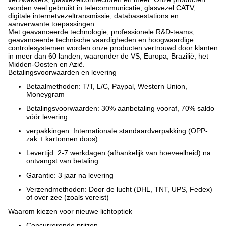
worden veel gebruikt in telecommunicatie, glasvezel CATV,
digitale internetvezeltransmissie, databasestations en
aanverwante toepassingen.
Met geavanceerde technologie, professionele R&D-teams,
geavanceerde technische vaardigheden en hoogwaardige
controlesystemen worden onze producten vertrouwd door klanten
in meer dan 60 landen, waaronder de VS, Europa, Brazilië, het
Midden-Oosten en Azië.
Betalingsvoorwaarden en levering
Betaalmethoden: T/T, L/C, Paypal, Western Union,
Moneygram
Betalingsvoorwaarden: 30% aanbetaling vooraf, 70% saldo
vóór levering
verpakkingen: Internationale standaardverpakking (OPP-
zak + kartonnen doos)
Levertijd: 2-7 werkdagen (afhankelijk van hoeveelheid) na
ontvangst van betaling
Garantie: 3 jaar na levering
Verzendmethoden: Door de lucht (DHL, TNT, UPS, Fedex)
of over zee (zoals vereist)
Waarom kiezen voor nieuwe lichtoptiek
Concurrerende prijzen