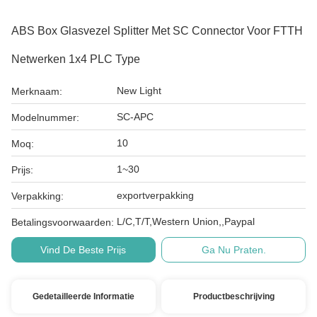
ABS Box Glasvezel Splitter Met SC Connector Voor FTTH
Netwerken 1x4 PLC Type
New Light
Merknaam:
SC-APC
Modelnummer:
10
Moq:
1~30
Prijs:
exportverpakking
Verpakking:
L/C,T/T,Western Union,,Paypal
Betalingsvoorwaarden:
Vind De Beste Prijs
Ga Nu Praten.
Gedetailleerde Informatie
Productbeschrijving