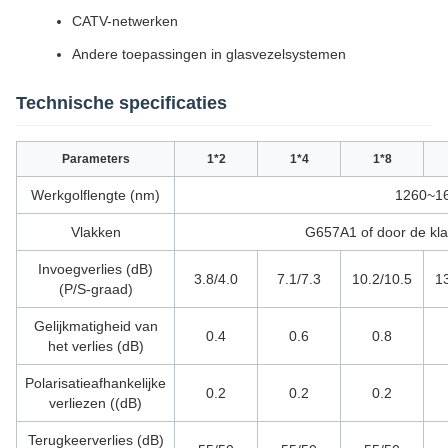
CATV-netwerken
Andere toepassingen in glasvezelsystemen
Technische specificaties
Parameters
1*2
1*4
1*8
Werkgolflengte (nm)
1260~1
Vlakken
G657A1 of door de kla
Invoegverlies (dB)
3.8/4.0
7.1/7.3
10.2/10.5
1
(P/S-graad)
Gelijkmatigheid van
0.4
0.6
0.8
het verlies (dB)
Polarisatieafhankelijke
0.2
0.2
0.2
verliezen ((dB)
Terugkeerverlies (dB)