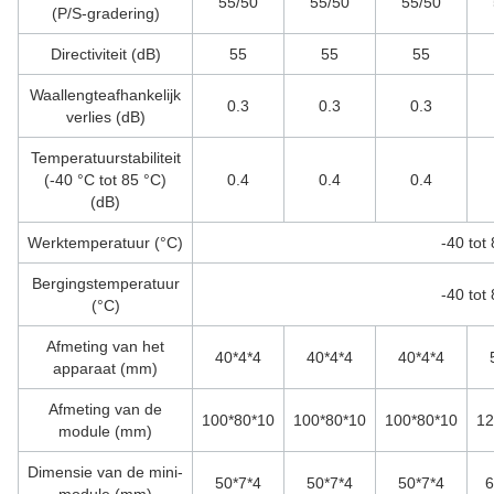
55/50
55/50
55/50
(P/S-gradering)
Directiviteit (dB)
55
55
55
Waallengteafhankelijk
0.3
0.3
0.3
verlies (dB)
Temperatuurstabiliteit
(-40 °C tot 85 °C)
0.4
0.4
0.4
(dB)
Werktemperatuur (°C)
-40 tot
Bergingstemperatuur
-40 tot
(°C)
Afmeting van het
40*4*4
40*4*4
40*4*4
apparaat (mm)
Afmeting van de
100*80*10
100*80*10
100*80*10
12
module (mm)
Dimensie van de mini-
50*7*4
50*7*4
50*7*4
6