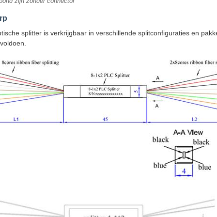
toond zijn zonder connector
rp
sche splitter is verkrijgbaar in verschillende splitconfiguraties en p
 voldoen.