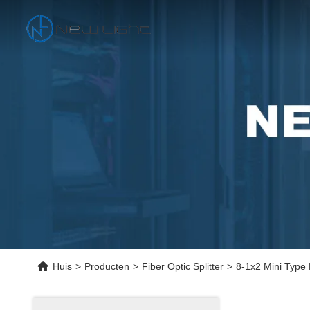
Huis
>
Producten
>
Fiber Optic Splitter
>
8-1x2 Mini Type 