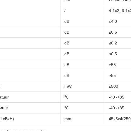
/
4-1x2, 6-1x
dB
≤4.0
dB
≤0.6
dB
≤0.2
dB
≤0.5
dB
≥55
dB
≥55
n
mW
≤500
atuur
℃
-40~+85
tuur
℃
-40~+85
 (LxBxH)
mm
45x5x4(250