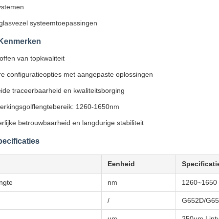
ystemen
glasvezel systeemtoepassingen
e Kenmerken
ffen van topkwaliteit
e configuratieopties met aangepaste oplossingen
ide traceerbaarheid en kwaliteitsborging
erkingsgolflengtebereik: 1260-1650nm
rlijke betrouwbaarheid en langdurige stabiliteit
ecificaties
Eenheid
Specificati
ngte
nm
1260~1650
/
G652D/G65
um
250um Lintv