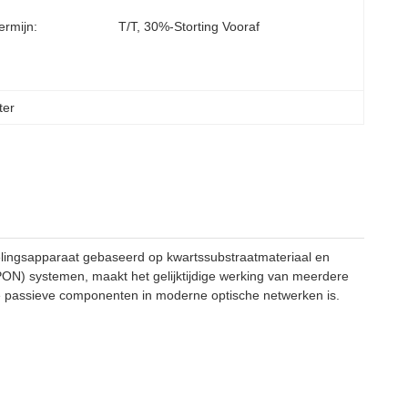
ermijn:
T/T, 30%-Storting Vooraf
ter
lingsapparaat gebaseerd op kwartssubstraatmateriaal en
PON) systemen, maakt het gelijktijdige werking van meerdere
che passieve componenten in moderne optische netwerken is.