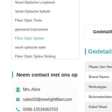
Vezel Optische Loopback
Vezel Optische Kabels
Fiber Optic Tools
glasvezel transceiver
Gedetail
Fiber Optic Splitter
vezel optische wdm
Gedetail
Fiber Optic Splice Sluiting
Koperen pleistersnoeren
Plaats Van He
Neem contact met ons op
Rj45 patch panel
Brand Name:
De Schakelaar van RJ45 Ethernet
Modustype:
Mrs. Alice
Drone met glasvezel
Buismaterialen
sales03@newlightfiber.com
Schakelaar en stopcontact
Kabel Maat:
0086-13534063703