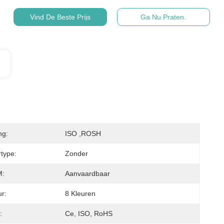
Vind De Beste Prijs
Ga Nu Praten.
ng:
ISO ,ROSH
type:
Zonder
:
Aanvaardbaar
ur:
8 Kleuren
:
Ce, ISO, RoHS