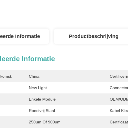
leerde Informatie
Productbeschrijving
leerde Informatie
rkomst:
China
Certificeri
New Light
Connector
Enkele Module
OEM/ODM
:
Roestvrij Staal
Kabel Kle
250um Of 900um
Certificaat