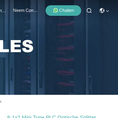
Neem Contact Met Ons Op
Chatten
Evenementen
n
8-1x2 Mini Type PLC Optische Splitter