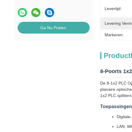
Levertijd:
Levering Verm
Ga Nu Praten.
Markeren:
Product
8-Poorts 1x2
De 8-1x2 PLC Opt
planaire optisch
1x2 PLC splitter
Toepassingen
Digital
LAN, WA