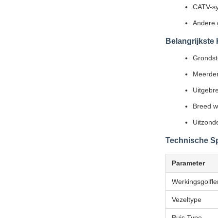
CATV-s
Andere 
Belangrijkst
Grondsto
Meerder
Uitgebre
Breed w
Uitzonde
Technische Sp
Parameter
Werkingsgolfle
Vezeltype
Buis Type