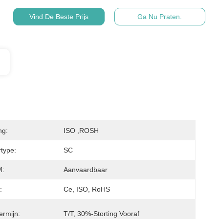
Vind De Beste Prijs
Ga Nu Praten.
ng:
ISO ,ROSH
type:
SC
:
Aanvaardbaar
:
Ce, ISO, RoHS
ermijn:
T/T, 30%-Storting Vooraf