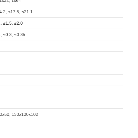
 1x32, 1x64
4.2, ≤17.5, ≤21.1
2, ≤1.5, ≤2.0
3, ≤0.3, ≤0.35
0x50, 130x100x102