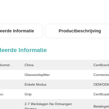
leerde Informatie
Productbeschrijving
leerde Informatie
rkomst:
China
Certificeri
Glasvezelsplitter
Connector
Enkele Modus
OEM/ODM
ox:
Grijs
Certificaat
2-7 Werkdagen Na Ontvangen 
Betalingst
Storting