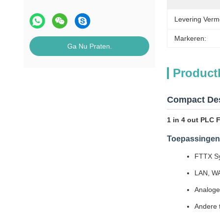
Levering Verm
Markeren:
Ga Nu Praten.
Product
Compact Des
1 in 4 out PLC 
Toepassingen
FTTX S
LAN, WA
Analoge
Andere 