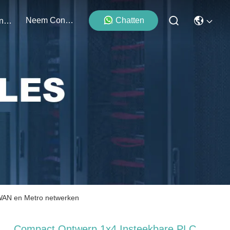
Neem Contact Met Ons Op
Chatten
Evenementen
 WAN en Metro netwerken
Compact Ontwerp 1x4 Insteekbare PLC