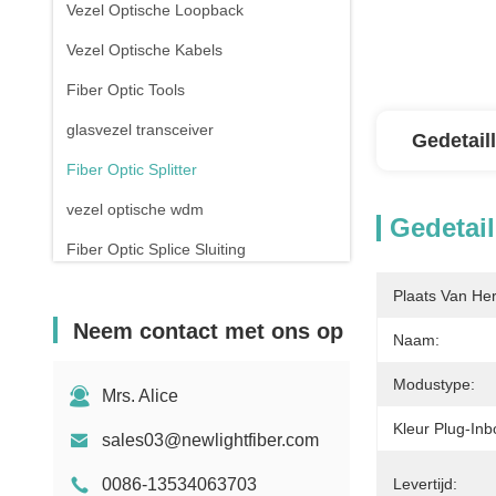
Vezel Optische Loopback
Vezel Optische Kabels
Fiber Optic Tools
glasvezel transceiver
Gedetail
Fiber Optic Splitter
vezel optische wdm
Gedetail
Fiber Optic Splice Sluiting
Koperen pleistersnoeren
Plaats Van He
Neem contact met ons op
Rj45 patch panel
Naam:
De Schakelaar van RJ45 Ethernet
Modustype:
Mrs. Alice
Drone met glasvezel
Kleur Plug-Inb
sales03@newlightfiber.com
Schakelaar en stopcontact
0086-13534063703
Levertijd: