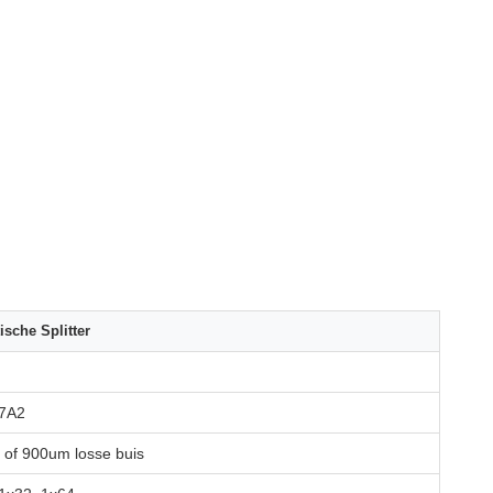
sche Splitter
7A2
of 900um losse buis