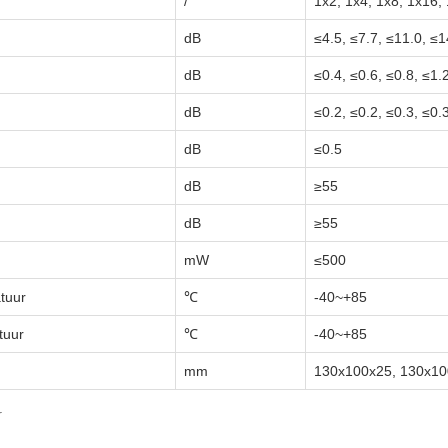
/
1x2, 1x4, 1x8, 1x16,
dB
≤4.5, ≤7.7, ≤11.0, ≤1
dB
≤0.4, ≤0.6, ≤0.8, ≤1.
dB
≤0.2, ≤0.2, ≤0.3, ≤0.
dB
≤0.5
dB
≥55
dB
≥55
mW
≤500
tuur
℃
-40~+85
tuur
℃
-40~+85
mm
130x100x25, 130x10
r