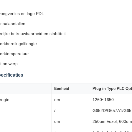
voegverlies en lage PDL
naalaantallen
rlijke betrouwbaarheid en stabiliteit
erkbereik golflengte
erktemperatuur
t ontwerp
ecificaties
Eenheid
Plug-in Type PLC Opti
engte
nm
1260~1650
/
G652D/G657A1/G65
um
250um Vezel, 600um 