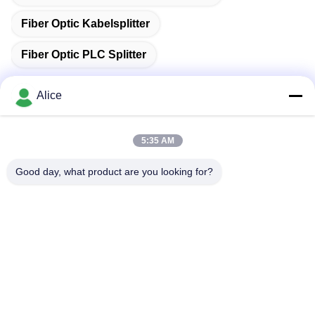
Fiber Optic Kabelsplitter
Fiber Optic PLC Splitter
Alice
Snel contact
5:35 AM
Good day, what product are you looking for?
Adres
Kamer C, 9de verdieping Wing Lee gebouw, 72-76 Wing Lok
Street, Sheung Wan, Hong Kong
Telefoon
00-86-13534063703
E-mail
sales03@newlightfiber.com