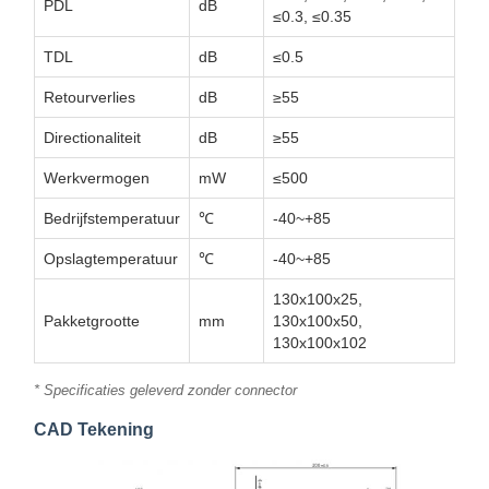
PDL
dB
≤0.3, ≤0.35
TDL
dB
≤0.5
Retourverlies
dB
≥55
Directionaliteit
dB
≥55
Werkvermogen
mW
≤500
Bedrijfstemperatuur
℃
-40~+85
Opslagtemperatuur
℃
-40~+85
130x100x25,
Pakketgrootte
mm
130x100x50,
130x100x102
* Specificaties geleverd zonder connector
CAD Tekening