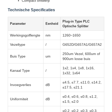
Compact ontwerp
Technische Specificaties
Plug-in Type PLC
Parameter
Eenheid
Optische Splitter
Werkingsgolflengte
nm
1260~1650
Vezeltype
/
G652D/G657A1/G657A2
250um Vezel, 600um of
Buis Type
um
900um losse buis
1x2, 1x4, 1x8, 1x16,
Kanaal Type
/
1x32, 1x64
≤4.5, ≤7.7, ≤11.0, ≤14.2,
Invoegverlies
dB
≤17.5, ≤21.1
≤0.4, ≤0.6, ≤0.8, ≤1.2,
Uniformiteit
dB
≤1.5, ≤2.0
≤0.2, ≤0.2, ≤0.3, ≤0.3,