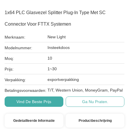
1x64 PLC Glasvezel Splitter Plug-In Type Met SC
Connector Voor FTTX Systemen
New Light
Merknaam:
Insteekdoos
Modelnummer:
10
Moq:
1~30
Prijs:
exportverpakking
Verpakking:
T/T, Western Union, MoneyGram, PayPal
Betalingsvoorwaarden:
Vind De Beste Prijs
Ga Nu Praten.
Gedetailleerde Informatie
Productbeschrijving