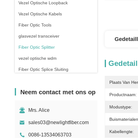
Vezel Optische Loopback
Vezel Optische Kabels
Fiber Optic Tools
glasvezel transceiver
Gedetail
Fiber Optic Splitter
vezel optische wdm
Gedetail
Fiber Optic Splice Sluiting
Koperen pleistersnoeren
Plaats Van He
Neem contact met ons op
Rj45 patch panel
Productnaam:
De Schakelaar van RJ45 Ethernet
Modustype:
Mrs. Alice
Drone met glasvezel
Buismaterialen
sales03@newlightfiber.com
Schakelaar en stopcontact
Kabellengte:
0086-13534063703