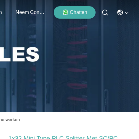
Neem Contact Met Ons Op
Chatten
Evenementen
lnetwerken
1x32 Mini Type PLC Splitter Met SC/PC