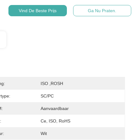
Vind De Beste Prijs
Ga Nu Praten.
ng:
ISO ,ROSH
type:
SC/PC
:
Aanvaardbaar
:
Ce, ISO, RoHS
ur:
Wit