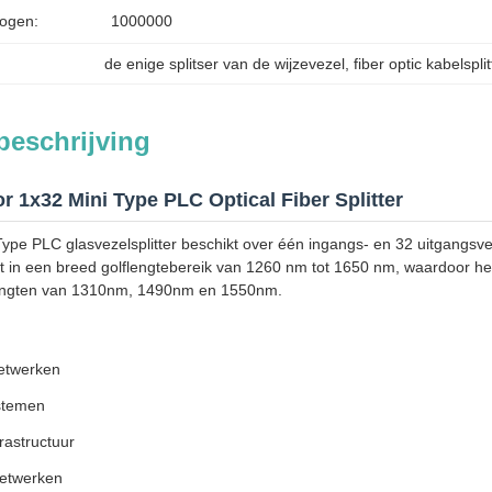
ogen:
1000000
de enige splitser van de wijzevezel
, 
fiber optic kabelsplit
beschrijving
 1x32 Mini Type PLC Optical Fiber Splitter
ype PLC glasvezelsplitter beschikt over één ingangs- en 32 uitgangsve
kt in een breed golflengtebereik van 1260 nm tot 1650 nm, waardoor h
engten van 1310nm, 1490nm en 1550nm.
etwerken
stemen
rastructuur
etwerken