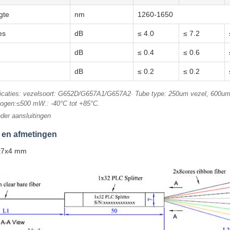
gte
nm
1260-1650
es
dB
≤ 4.0
≤ 7.2
dB
≤ 0.4
≤ 0.6
dB
≤ 0.2
≤ 0.2
icaties: vezelsoort: G652D/G657A1/G657A2∙ Tube type: 250um vezel, 600um o
ogen:≤500 mW.: -40°C tot +85°C.
nder aansluitingen
 en afmetingen
0x7x4 mm