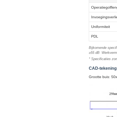
Operatiegolflen
Invoegingsverli
Uniformiteit
PDL
Bijkomende specif
≥55 dB∙ Werkverm
* Specificaties zo
CAD-tekening
Grootte buis: 5