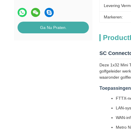
Levering Verm
Markeren:
Ga Nu Praten.
Product
SC Connector
Deze 1x32 Mini T
golfgeleider wer
waaronder golfl
Toepassingen
FTTX-n
LAN-sy
WAN-inf
Metro N