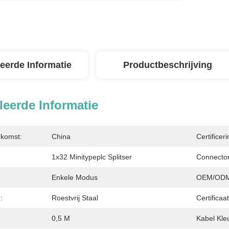
leerde Informatie
Productbeschrijving
leerde Informatie
rkomst:
China
Certificeri
1x32 Minitypeplc Splitser
Connector
Enkele Modus
OEM/ODM
:
Roestvrij Staal
Certificaat
0,5 M
Kabel Kle