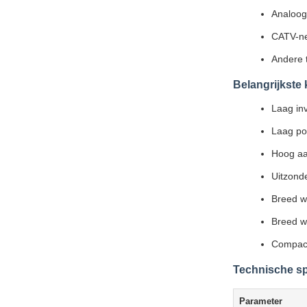
Analoog/
CATV-n
Andere 
Belangrijkste
Laag in
Laag pol
Hoog aa
Uitzonde
Breed w
Breed w
Compac
Technische sp
Parameter