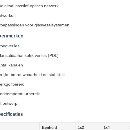
digitaal passief-optisch netwerk
etwerken
toepassingen voor glasvezelsystemen
 kenmerken
voegverlies
arisatieafhankelijk verlies (PDL)
ntal kanalen
rlijke betrouwbaarheid en stabiliteit
erkgolfbereik
erktemperatuurbereik
t ontwerp
ecificaties
Eenheid
1x2
1x4