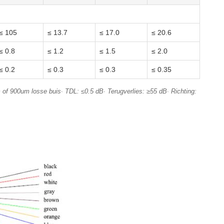
≤ 105
≤ 13.7
≤ 17.0
≤ 20.6
≤ 0.8
≤ 1.2
≤ 1.5
≤ 2.0
≤ 0.2
≤ 0.3
≤ 0.3
≤ 0.35
f 900um losse buis∙ TDL: ≤0.5 dB∙ Terugverlies: ≥55 dB∙ Richting: