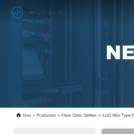
Huis
>
Producten
>
Fiber Optic Splitter
>
1x32 Mini Type P