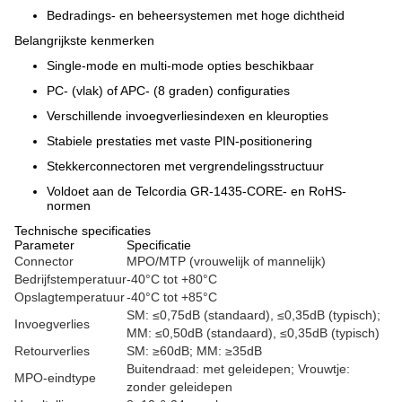
Bedradings- en beheersystemen met hoge dichtheid
Belangrijkste kenmerken
Single-mode en multi-mode opties beschikbaar
PC- (vlak) of APC- (8 graden) configuraties
Verschillende invoegverliesindexen en kleuropties
Stabiele prestaties met vaste PIN-positionering
Stekkerconnectoren met vergrendelingsstructuur
Voldoet aan de Telcordia GR-1435-CORE- en RoHS-
normen
Technische specificaties
Parameter
Specificatie
Connector
MPO/MTP (vrouwelijk of mannelijk)
Bedrijfstemperatuur
-40°C tot +80°C
Opslagtemperatuur
-40°C tot +85°C
SM: ≤0,75dB (standaard), ≤0,35dB (typisch);
Invoegverlies
MM: ≤0,50dB (standaard), ≤0,35dB (typisch)
Retourverlies
SM: ≥60dB; MM: ≥35dB
Buitendraad: met geleidepen; Vrouwtje:
MPO-eindtype
zonder geleidepen