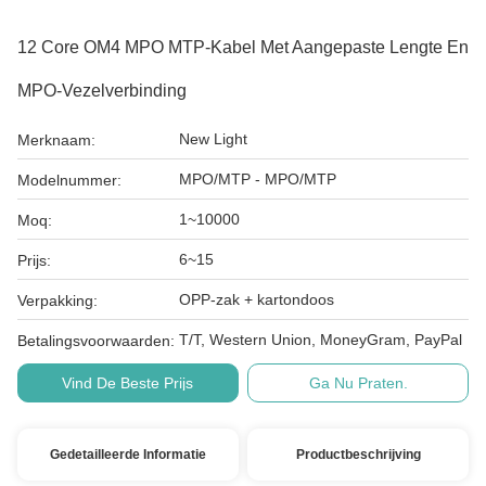
12 Core OM4 MPO MTP-Kabel Met Aangepaste Lengte En
MPO-Vezelverbinding
New Light
Merknaam:
MPO/MTP - MPO/MTP
Modelnummer:
1~10000
Moq:
6~15
Prijs:
OPP-zak + kartondoos
Verpakking:
T/T, Western Union, MoneyGram, PayPal
Betalingsvoorwaarden:
Vind De Beste Prijs
Ga Nu Praten.
Gedetailleerde Informatie
Productbeschrijving