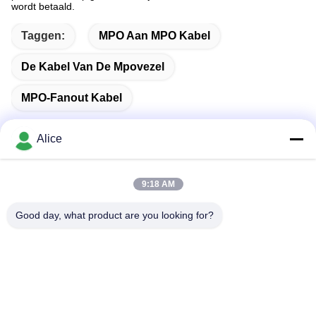
wordt betaald.
Taggen:
MPO Aan MPO Kabel
De Kabel Van De Mpovezel
MPO-Fanout Kabel
Alice
Snel contact
9:18 AM
Good day, what product are you looking for?
Adres
Kamer C, 9de verdieping Wing Lee gebouw, 72-76 Wing Lok
Street, Sheung Wan, Hong Kong
Telefoon
00-86-13534063703