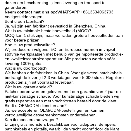
dozen om bescherming tijdens levering en transport te
garanderen.
Neem contact met ons op:
WHATSAPP +8613534063703
Veelgestelde vragen
Bent u een fabrikant?
Ja, wij zijn een fabrikant gevestigd in Shenzhen, China.
Wat is uw minimale bestelhoeveelheid (MOQ)?
MOQ kan 1 stuk zijn, maar we raden grotere hoeveelheden aan
voor betere prijzen.
Hoe is uw productkwaliteit?
Wij produceren volgens IEC- en Europese normen in vrijwel
stofvrije werkplaatsen met behulp van geïmporteerde productie-
en kwaliteitscontroleapparatuur. Alle producten worden vóór
levering 100% getest.
Wat is uw doorlooptijd?
We hebben drie fabrieken in China. Voor glasvezel patchkabels
bedraagt ​​de levertijd 2-3 werkdagen voor 5.000 stuks. Reguliere
producten zijn uit voorraad leverbaar.
Wat is uw garantiebeleid?
Patchsnoeren worden geleverd met een garantie van 2 jaar op
niet-kunstmatige schade. Voor kunstmatige schade bieden wij
gratis reparaties aan met vrachtkosten betaald door de klant.
Biedt u OEM/ODM-diensten aan?
Ja, we accepteren OEM/ODM-bestellingen en kunnen
vertrouwelijkheidsovereenkomsten ondertekenen.
Kan ik monsters aanvragen?
Er zijn gratis monsters beschikbaar voor adapters, dempers,
patchkabels en pigtails, waarbij de vracht vooraf door de klant