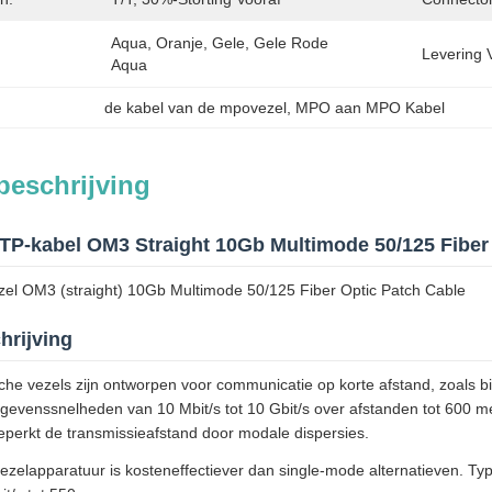
Aqua, Oranje, Gele, Gele Rode 
Levering 
Aqua
de kabel van de mpovezel
, 
MPO aan MPO Kabel
beschrijving
-kabel OM3 Straight 10Gb Multimode 50/125 Fiber 
l OM3 (straight) 10Gb Multimode 50/125 Fiber Optic Patch Cable
hrijving
sche vezels zijn ontworpen voor communicatie op korte afstand, zoal
evenssnelheden van 10 Mbit/s tot 10 Gbit/s over afstanden tot 600 m
eperkt de transmissieafstand door modale dispersies.
zelapparatuur is kosteneffectiever dan single-mode alternatieven. Typisc