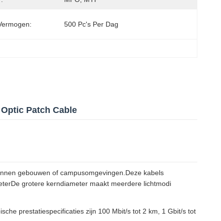
Vermogen:
500 Pc's Per Dag
Optic Patch Cable
s binnen gebouwen of campusomgevingen.Deze kabels
eterDe grotere kerndiameter maakt meerdere lichtmodi
he prestatiespecificaties zijn 100 Mbit/s tot 2 km, 1 Gbit/s tot