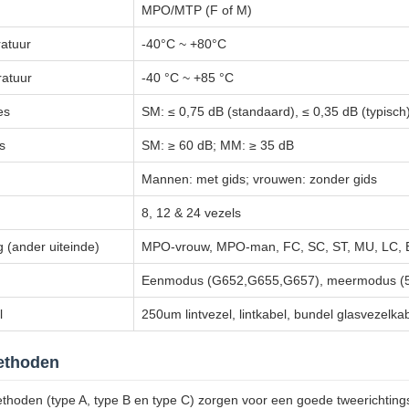
MPO/MTP (F of M)
atuur
-40°C ~ +80°C
atuur
-40 °C ~ +85 °C
es
SM: ≤ 0,75 dB (standaard), ≤ 0,35 dB (typisch
s
SM: ≥ 60 dB; MM: ≥ 35 dB
Mannen: met gids; vrouwen: zonder gids
8, 12 & 24 vezels
g (ander uiteinde)
MPO-vrouw, MPO-man, FC, SC, ST, MU, LC,
Eenmodus (G652,G655,G657), meermodus (5
l
250um lintvezel, lintkabel, bundel glasvezelka
methoden
ethoden (type A, type B en type C) zorgen voor een goede tweerichtings