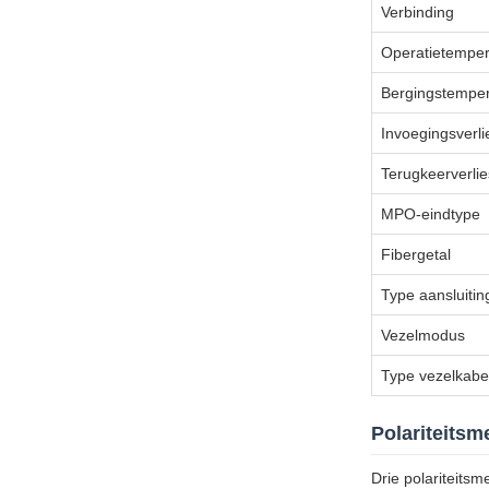
Verbinding
Operatietemper
Bergingstemper
Invoegingsverli
Terugkeerverlie
MPO-eindtype
Fibergetal
Type aansluitin
Vezelmodus
Type vezelkabe
Polariteits
Drie polariteitsm