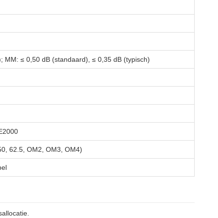
); MM: ≤ 0,50 dB (standaard), ≤ 0,35 dB (typisch)
 E2000
0, 62.5, OM2, OM3, OM4)
bel
allocatie.