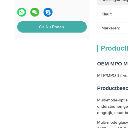
Kleur:
Ga Nu Praten.
Markeren:
Product
OEM MPO MTP
MTP/MPO 12-veze
Productbesc
Multi-mode-opti
ondersteunen geg
mogelijk, maar b
Multi-mode glasve