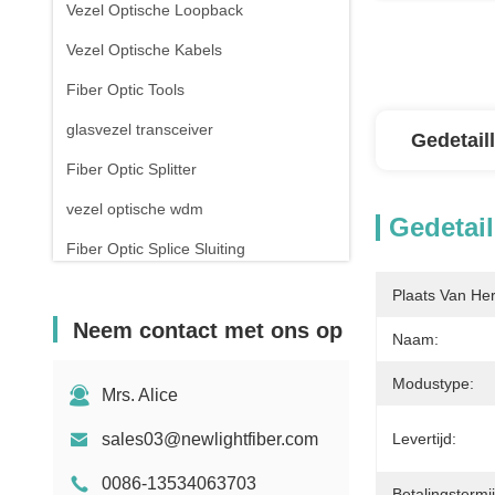
Vezel Optische Loopback
Vezel Optische Kabels
Fiber Optic Tools
glasvezel transceiver
Gedetail
Fiber Optic Splitter
vezel optische wdm
Gedetail
Fiber Optic Splice Sluiting
Koperen pleistersnoeren
Plaats Van He
Neem contact met ons op
Rj45 patch panel
Naam:
De Schakelaar van RJ45 Ethernet
Modustype:
Mrs. Alice
Drone met glasvezel
sales03@newlightfiber.com
Levertijd:
Schakelaar en stopcontact
0086-13534063703
Betalingstermij