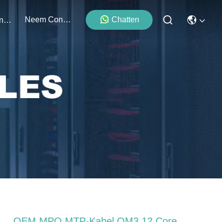
Neem Contact Met Ons Op
Chatten
Evenementen
OEM MPO MTP-Kabel OM3 12 Core