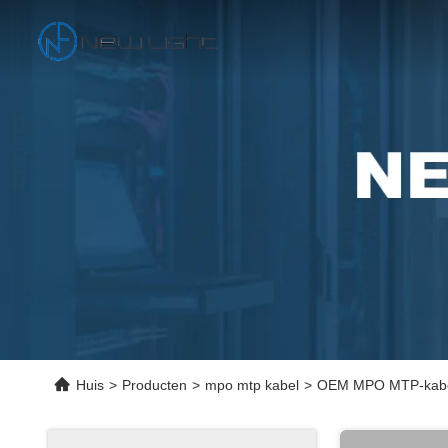
Huis
>
Producten
>
mpo mtp kabel
>
OEM MPO MTP-kabel 