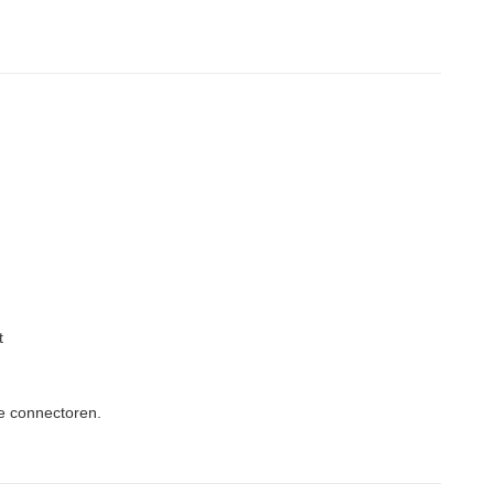
t
ke connectoren.