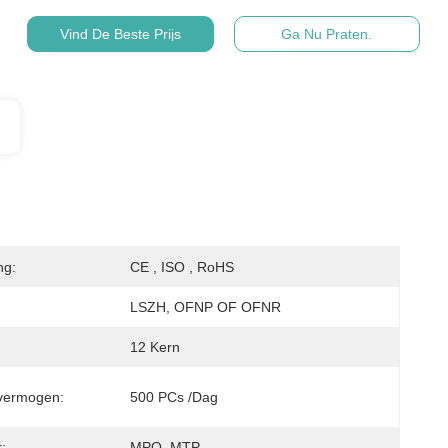
Vind De Beste Prijs
Ga Nu Praten.
ng:
CE , ISO , RoHS
LSZH, OFNP OF OFNR
12 Kern
vermogen:
500 PCs /dag
:
MPO, MTP