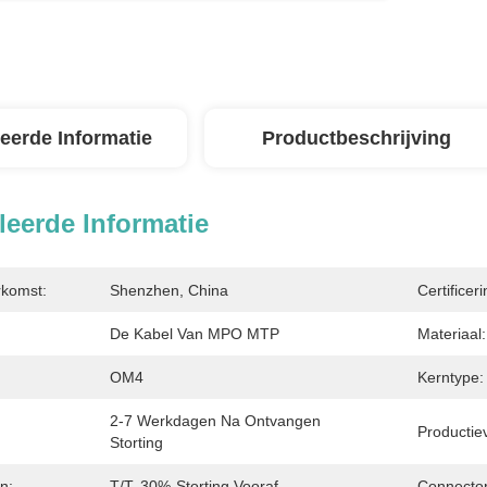
leerde Informatie
Productbeschrijving
leerde Informatie
rkomst:
Shenzhen, China
Certificeri
De Kabel Van MPO MTP
Materiaal:
OM4
Kerntype:
2-7 Werkdagen Na Ontvangen 
Productie
Storting
n:
T/T, 30%-Storting Vooraf
Connector