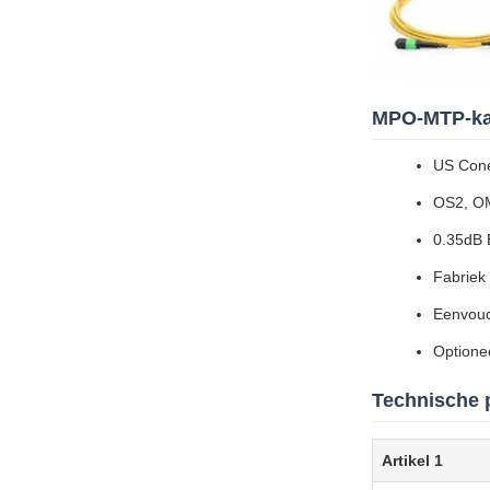
MPO-MTP-ka
US Cone
OS2, OM
0.35dB 
Fabriek
Eenvoud
Optionee
Technische 
Artikel 1