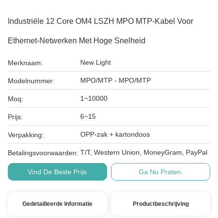
Industriële 12 Core OM4 LSZH MPO MTP-Kabel Voor
Ethernet-Netwerken Met Hoge Snelheid
New Light
Merknaam:
MPO/MTP - MPO/MTP
Modelnummer:
1~10000
Moq:
6~15
Prijs:
OPP-zak + kartondoos
Verpakking:
T/T, Western Union, MoneyGram, PayPal
Betalingsvoorwaarden:
Vind De Beste Prijs
Ga Nu Praten.
Gedetailleerde Informatie
Productbeschrijving