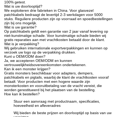
100% getest.
Wat is uw doorlooptijd?
We exploiteren drie fabrieken in China. Voor glasvezel
patchkabels bedraagt ​​de levertijd 2-3 werkdagen voor 5000
stuks. Reguliere producten zijn op voorraad en spoedbestellingen
zijn bij ons mogelijk.
Wat is uw garantie?
Op patchkabels geldt een garantie van 2 jaar vanaf levering op
niet-kunstmatige schade. Voor kunstmatige schade bieden wij
gratis reparaties aan met vrachtkosten betaald door de klant.
Wat is je verpakking?
Wij gebruiken internationale exportverpakkingen en kunnen op
verzoek uw logo op de verpakking drukken.
Kunt u OEM/ODM doen?
Ja, we accepteren OEM/ODM en kunnen
vertrouwelijkheidsovereenkomsten ondertekenen.
Kan ik een monster krijgen?
Gratis monsters beschikbaar voor adapters, dempers,
patchkabels en pigtails, waarbij de klant de vrachtkosten vooraf
betaalt. Voor producten met een hogere waarde zijn
monsterkosten en vooruitbetaling van de vracht vereist, die
worden gerestitueerd bij het plaatsen van de bestelling.
Hoe kan ik bestellen?
Stuur een aanvraag met productnaam, specificaties,
hoeveelheid en afleveradres
Wij bieden de beste prijzen en doorlooptijd op basis van uw