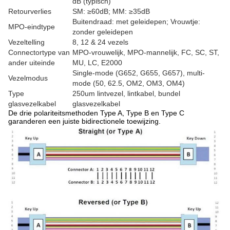
dB (typisch)
Retourverlies
SM: ≥60dB; MM: ≥35dB
Buitendraad: met geleidepen; Vrouwtje:
MPO-eindtype
zonder geleidepen
Vezeltelling
8, 12 & 24 vezels
Connectortype van
MPO-vrouwelijk, MPO-mannelijk, FC, SC, ST,
ander uiteinde
MU, LC, E2000
Single-mode (G652, G655, G657), multi-
Vezelmodus
mode (50, 62.5, OM2, OM3, OM4)
Type
250um lintvezel, lintkabel, bundel
glasvezelkabel
glasvezelkabel
De drie polariteitsmethoden Type A, Type B en Type C
garanderen een juiste bidirectionele toewijzing.