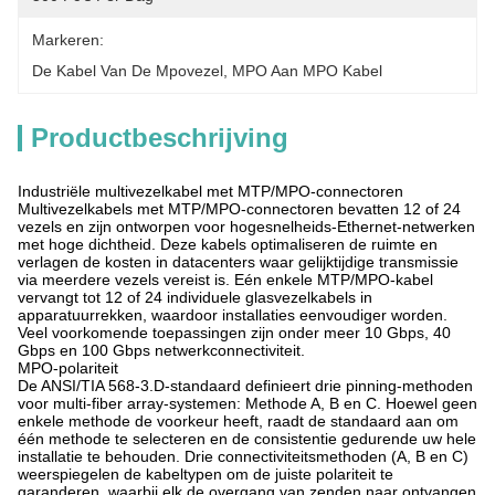
Markeren:
De Kabel Van De Mpovezel
, 
MPO Aan MPO Kabel
Productbeschrijving
Industriële multivezelkabel met MTP/MPO-connectoren
Multivezelkabels met MTP/MPO-connectoren bevatten 12 of 24
vezels en zijn ontworpen voor hogesnelheids-Ethernet-netwerken
met hoge dichtheid. Deze kabels optimaliseren de ruimte en
verlagen de kosten in datacenters waar gelijktijdige transmissie
via meerdere vezels vereist is. Eén enkele MTP/MPO-kabel
vervangt tot 12 of 24 individuele glasvezelkabels in
apparatuurrekken, waardoor installaties eenvoudiger worden.
Veel voorkomende toepassingen zijn onder meer 10 Gbps, 40
Gbps en 100 Gbps netwerkconnectiviteit.
MPO-polariteit
De ANSI/TIA 568-3.D-standaard definieert drie pinning-methoden
voor multi-fiber array-systemen: Methode A, B en C. Hoewel geen
enkele methode de voorkeur heeft, raadt de standaard aan om
één methode te selecteren en de consistentie gedurende uw hele
installatie te behouden. Drie connectiviteitsmethoden (A, B en C)
weerspiegelen de kabeltypen om de juiste polariteit te
garanderen, waarbij elk de overgang van zenden naar ontvangen