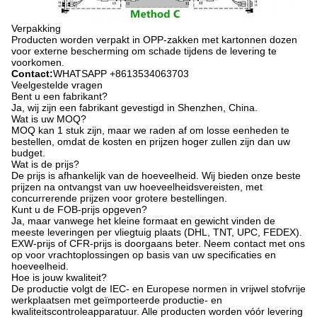
Verpakking
Producten worden verpakt in OPP-zakken met kartonnen dozen
voor externe bescherming om schade tijdens de levering te
voorkomen.
Contact:
WHATSAPP +8613534063703
Veelgestelde vragen
Bent u een fabrikant?
Ja, wij zijn een fabrikant gevestigd in Shenzhen, China.
Wat is uw MOQ?
MOQ kan 1 stuk zijn, maar we raden af ​​om losse eenheden te
bestellen, omdat de kosten en prijzen hoger zullen zijn dan uw
budget.
Wat is de prijs?
De prijs is afhankelijk van de hoeveelheid. Wij bieden onze beste
prijzen na ontvangst van uw hoeveelheidsvereisten, met
concurrerende prijzen voor grotere bestellingen.
Kunt u de FOB-prijs opgeven?
Ja, maar vanwege het kleine formaat en gewicht vinden de
meeste leveringen per vliegtuig plaats (DHL, TNT, UPC, FEDEX).
EXW-prijs of CFR-prijs is doorgaans beter. Neem contact met ons
op voor vrachtoplossingen op basis van uw specificaties en
hoeveelheid.
Hoe is jouw kwaliteit?
De productie volgt de IEC- en Europese normen in vrijwel stofvrije
werkplaatsen met geïmporteerde productie- en
kwaliteitscontroleapparatuur. Alle producten worden vóór levering