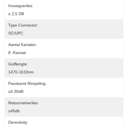
Invoegverlies:
≤ 2,5 DB
Type Connector:
SC/UPC
Aantal Kanalen:
8 -kanaal
Golflengte:
1470-1610nm
Passband Rimpeling:
≤0.30dB
Retournelverlies:
≥45db
Derectivity: