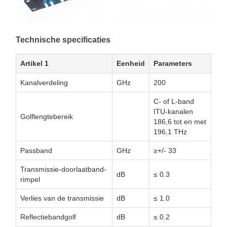
Technische specificaties
Artikel 1
Eenheid
Parameters
Kanalverdeling
GHz
200
C- of L-band
ITU-kanalen
Golflengtebereik
186,6 tot en met
196,1 THz
Passband
GHz
≥+/- 33
Transmissie-doorlaatband-
dB
≤ 0.3
rimpel
Verlies van de transmissie
dB
≤ 1.0
Reflectiebandgolf
dB
≤ 0.2