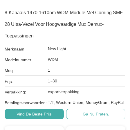
8-Kanaals 1470-1610nm WDM-Module Met Corning SMF-
28 Ultra-Vezel Voor Hoogwaardige Mux Demux-
Toepassingen
New Light
Merknaam:
WDM
Modelnummer:
1
Moq:
1~30
Prijs:
exportverpakking
Verpakking:
T/T, Western Union, MoneyGram, PayPal
Betalingsvoorwaarden:
Vind De Beste Prijs
Ga Nu Praten.