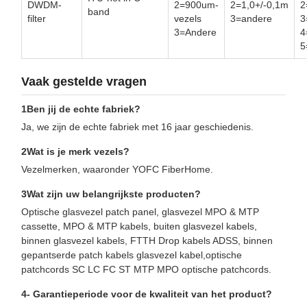
DWDM-
2=900um-
2=1,0+/-0,1m
2
band
filter
vezels
3=andere
3
3=Andere
4
5
Vaak gestelde vragen
1Ben jij de echte fabriek?
Ja, we zijn de echte fabriek met 16 jaar geschiedenis.
2Wat is je merk vezels?
Vezelmerken, waaronder YOFC FiberHome.
3Wat zijn uw belangrijkste producten?
Optische glasvezel patch panel, glasvezel MPO & MTP
cassette, MPO & MTP kabels, buiten glasvezel kabels,
binnen glasvezel kabels, FTTH Drop kabels ADSS, binnen
gepantserde patch kabels glasvezel kabel,optische
patchcords SC LC FC ST MTP MPO optische patchcords.
4- Garantieperiode voor de kwaliteit van het product?