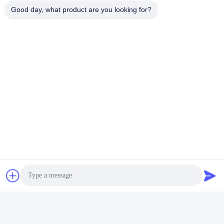
10Verzending en levering
Good day, what product are you looking for?
Voor grote bestellingen: per zee (LCL of FCL).
Taggen:
Wdm In Optische Vezel
De Muur Zet De Doos Van De Vezelbeëindiging Op
De Openluchtdoos Van De Vezelbeëindiging
Snel contact
Adres
Kamer C, 9de verdieping Wing Lee gebouw, 72-76 Wing Lok
Street, Sheung Wan, Hong Kong