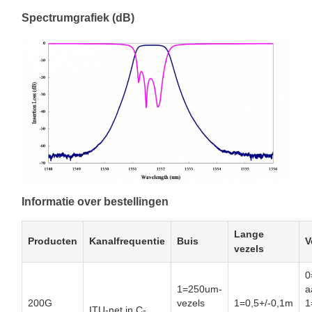
Spectrumgrafiek (dB)
Informatie over bestellingen
Lange
Producten
Kanalfrequentie
Buis
V
vezels
0
1=250um-
a
200G
vezels
1=0,5+/-0,1m
1
ITU-net in C-