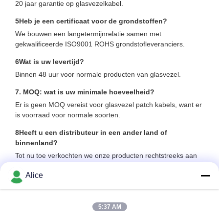
20 jaar garantie op glasvezelkabel.
5Heb je een certificaat voor de grondstoffen?
We bouwen een langetermijnrelatie samen met
gekwalificeerde ISO9001 ROHS grondstofleveranciers.
6Wat is uw levertijd?
Binnen 48 uur voor normale producten van glasvezel.
7. MOQ: wat is uw minimale hoeveelheid?
Er is geen MOQ vereist voor glasvezel patch kabels, want er
is voorraad voor normale soorten.
8Heeft u een distributeur in een ander land of
binnenland?
Tot nu toe verkochten we onze producten rechtstreeks aan
klanten en konden fabrieksprijzen worden aangeboden.
Alice
9. Betaling
Voor grote bestellingen: T/T. Voor kleine bestellingen: T/T en
Paypal zijn aanvaardbaar.
5:37 AM