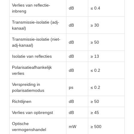
Verlies van reflectie-
dB
≤ 0.4
inbreng
Transmissie-isolatie (adj-
dB
≥ 30
kanaal)
Transmissie-isolatie (niet-
dB
≥ 50
adj-kanaal)
Isolatie van reflecties
dB
≥ 13
Polarisatieafhankelijk
dB
≤ 0.2
verlies
Verspreiding in
ps
≤ 0.2
polarisatiemodus
Richtlijnen
dB
≥ 50
Verlies van opbrengst
dB
≥ 45
Optische
mW
≥ 500
vermogenshandel