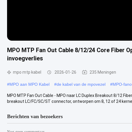
MPO MTP Fan Out Cable 8/12/24 Core Fiber Op
invoegverlies
mpo mtp kabel
2026-01-26
235 Meningen
#
MPO aan MPO Kabel
#
de kabel van de mpovezel
#
MPO-fanou
MPO MTP Fan Out Cable - MPO naar LC Duplex Breakout 8/12 Fibe
breakout LC/FC/SC/ST connector, ontworpen om 8, 12 of 24 kerne
Berichten van bezoekers
Nog geen commentaar