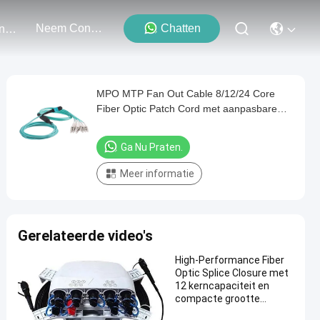
Neem Contact Met Ons Op
Chatten
Evenementen
MPO MTP Fan Out Cable 8/12/24 Core
Fiber Optic Patch Cord met aanpasbare
lengte en laag invoegverlies
Ga Nu Praten.
Meer informatie
Gerelateerde video's
High-Performance Fiber
Optic Splice Closure met
12 kerncapaciteit en
compacte grootte
213*184.5*83.5mm voor