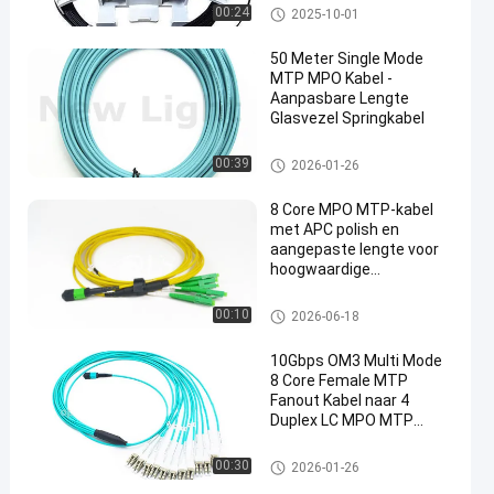
buiten/binnen gebruik
Fiber Optic Splice Sluiting
00:24
2025-10-01
50 Meter Single Mode
MTP MPO Kabel -
Aanpasbare Lengte
Glasvezel Springkabel
mpo mtp kabel
00:39
2026-01-26
8 Core MPO MTP-kabel
met APC polish en
aangepaste lengte voor
hoogwaardige
glasvezelnetwerken
mpo mtp kabel
00:10
2026-06-18
10Gbps OM3 Multi Mode
8 Core Female MTP
Fanout Kabel naar 4
Duplex LC MPO MTP
Patchkabel
mpo mtp kabel
00:30
2026-01-26