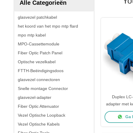
Yo
Alle Categorieën
glasvezel patchkabel
het koord van het mpo mtp flard
mpo mtp kabel
MPO-Cassettemodule
Fiber Optic Patch Panel
Optische vezelkabel
FTTH-Beëindigingsdoos
glasvezel connectoren
Snelle montage Connector
Duplex LC-
glasvezel-adapter
adapter met 
Fiber Optic Attenuator
en M2*6MM sc
Vezel Optische Loopback
Ga 
laag in
Vezel Optische Kabels