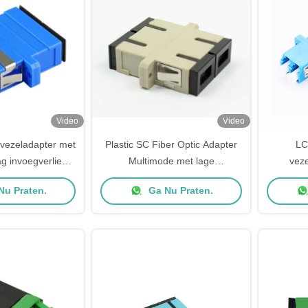
Video
Video
svezeladapter met
Plastic SC Fiber Optic Adapter
LC
ag invoegverlies
Multimode met lage
veze
B en hoge
invoegverlies ≤0.20dB voor
in
Nu Praten.
Ga Nu Praten.
 1000 plugtijden
glasvezel patchkabel
enkelmo