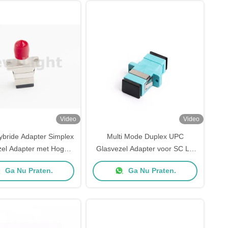
Video
Video
bride Adapter Simplex
Multi Mode Duplex UPC
zel Adapter met Hoge
Glasvezel Adapter voor SC LC
oss en Lage Polarisatie
ST Connectoren in Glasvezel
Ga Nu Praten.
Ga Nu Praten.
rde Verlies voor Lange
Springkabel
and DWDM Systeem