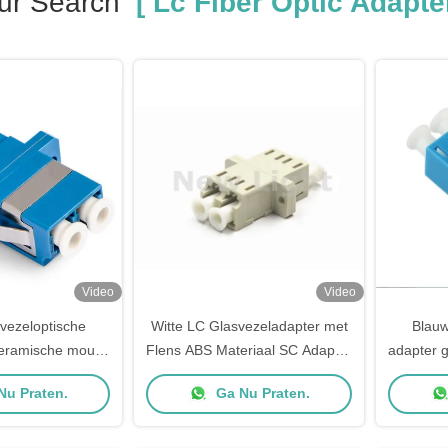
ur Search
[ Lc Fiber Optic Adapter
Video
Video
vezeloptische
Witte LC Glasvezeladapter met
Blauw
keramische mouw
Flens ABS Materiaal SC Adapter
adapter 
hroef voor een
voor Precisieverbindingen
enke
Nu Praten.
Ga Nu Praten.
voegverlies
kunsts