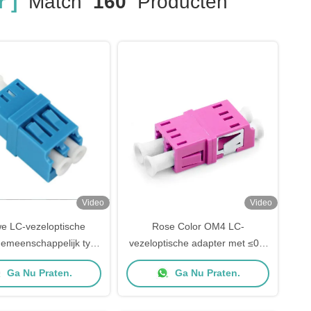
 ]
Match
160
Producten
Video
Video
e LC-vezeloptische
Rose Color OM4 LC-
gemeenschappelijk type
vezeloptische adapter met ≤0,3
lmodus-duplex met
dB invoegverlies voor duplex-
Ga Nu Praten.
Ga Nu Praten.
tofmateriaal en laag
patchcords
invoegverlies