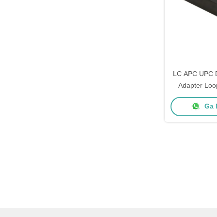
LC APC UPC D
Adapter Loo
Invoegverli
Ga 
Alignment e
Bras