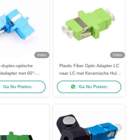
Video
Video
-duplex-optische
Plastic Fiber Optic Adapter LC
ladapter met 60°-
naar LC met Keramische Huls
cidentiehoek voor
Multimode OM5 Groene Kleur
Ga Nu Praten.
Ga Nu Praten.
dus-UPC-Poolse FTTH-
toepassingen