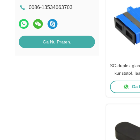
0086-13534063703
Ga Nu Praten.
SC-duplex gla
kunststof, la
≤0,20 d
Ga 
duurzaamheid>