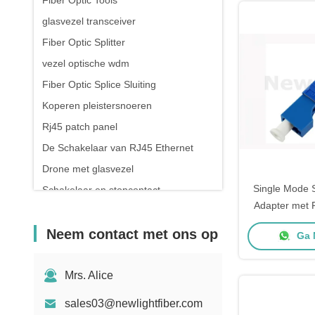
Fiber Optic Tools
glasvezel transceiver
Fiber Optic Splitter
vezel optische wdm
Fiber Optic Splice Sluiting
Koperen pleistersnoeren
Rj45 patch panel
De Schakelaar van RJ45 Ethernet
Drone met glasvezel
Single Mode 
Schakelaar en stopcontact
Adapter met 
Flens en Lag
Neem contact met ons op
Ga 
Mrs. Alice
sales03@newlightfiber.com