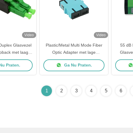
Video
Video
uplex Glasvezel
Plastic/Metal Multi Mode Fiber
55 dB 
pback met laag
Optic Adapter met lage
Glasve
es Hoogprecisie
invoegverlies en hoge
Invoegv
Nu Praten.
Ga Nu Praten.
n Nickel Plated
retourverlies voor actieve
Single 
s Body
apparaatafsluiting
1
2
3
4
5
6