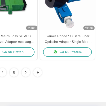
Video
Video
Return Loss SC APC
Blauwe Ronde SC Bare Fiber
zel Adapter met laag
Optische Adapter Single Mode
erlies (< 0,3 dB) voor
UPC Polijsten voor FTTH FTTB
Ga Nu Praten.
Ga Nu Praten.
Mode Telecom Networks
FTTX Netwerken
7
8