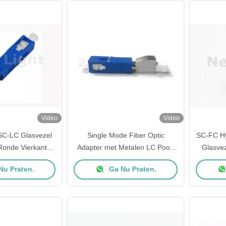
Video
Video
SC-LC Glasvezel
Single Mode Fiber Optic
SC-FC Hy
Ronde Vierkante
Adapter met Metalen LC Poort
Glasve
e Invoegverlies
SC/PC Male naar LC/PC
Return L
Nu Praten.
Ga Nu Praten.
Female voor FTTH Netwerken
Gerelatee
Afst