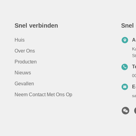
Snel verbinden
Snel
Huis
A
K
Over Ons
S
Producten
T
Nieuws
0
Gevallen
E
Neem Contact Met Ons Op
s