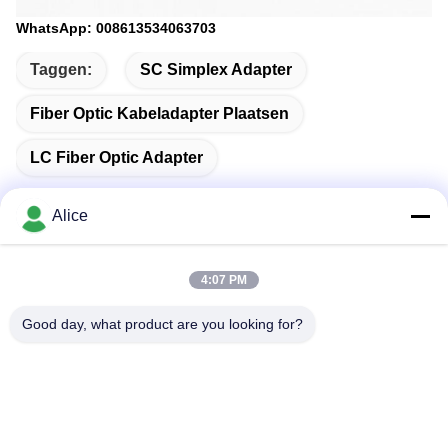
WhatsApp: 008613534063703
Taggen:
SC Simplex Adapter
Fiber Optic Kabeladapter Plaatsen
LC Fiber Optic Adapter
Alice
Snel contact
4:07 PM
Good day, what product are you looking for?
Adres
Kamer C, 9de verdieping Wing Lee gebouw, 72-76 Wing Lok
Street, Sheung Wan, Hong Kong
Telefoon
00-86-13534063703