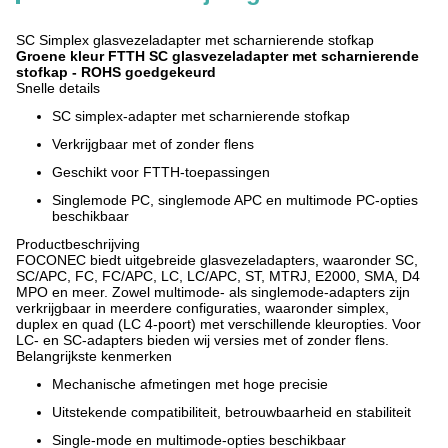
SC Simplex glasvezeladapter met scharnierende stofkap
Groene kleur FTTH SC glasvezeladapter met scharnierende
stofkap - ROHS goedgekeurd
Snelle details
SC simplex-adapter met scharnierende stofkap
Verkrijgbaar met of zonder flens
Geschikt voor FTTH-toepassingen
Singlemode PC, singlemode APC en multimode PC-opties
beschikbaar
Productbeschrijving
FOCONEC biedt uitgebreide glasvezeladapters, waaronder SC,
SC/APC, FC, FC/APC, LC, LC/APC, ST, MTRJ, E2000, SMA, D4
MPO en meer. Zowel multimode- als singlemode-adapters zijn
verkrijgbaar in meerdere configuraties, waaronder simplex,
duplex en quad (LC 4-poort) met verschillende kleuropties. Voor
LC- en SC-adapters bieden wij versies met of zonder flens.
Belangrijkste kenmerken
Mechanische afmetingen met hoge precisie
Uitstekende compatibiliteit, betrouwbaarheid en stabiliteit
Single-mode en multimode-opties beschikbaar