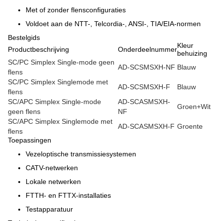
Met of zonder flensconfiguraties
Voldoet aan de NTT-, Telcordia-, ANSI-, TIA/EIA-normen
Bestelgids
Kleur
Productbeschrijving
Onderdeelnummer
behuizing
SC/PC Simplex Single-mode geen
AD-SCSMSXH-NF
Blauw
flens
SC/PC Simplex Singlemode met
AD-SCSMSXH-F
Blauw
flens
SC/APC Simplex Single-mode
AD-SCASMSXH-
Groen+Wit
geen flens
NF
SC/APC Simplex Singlemode met
AD-SCASMSXH-F
Groente
flens
Toepassingen
Vezeloptische transmissiesystemen
CATV-netwerken
Lokale netwerken
FTTH- en FTTX-installaties
Testapparatuur