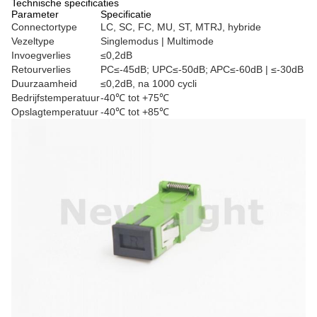
Technische specificaties
Parameter
Specificatie
Connectortype
LC, SC, FC, MU, ST, MTRJ, hybride
Vezeltype
Singlemodus | Multimode
Invoegverlies
≤0,2dB
Retourverlies
PC≤-45dB; UPC≤-50dB; APC≤-60dB | ≤-30dB
Duurzaamheid
≤0,2dB, na 1000 cycli
Bedrijfstemperatuur
-40℃ tot +75℃
Opslagtemperatuur
-40℃ tot +85℃