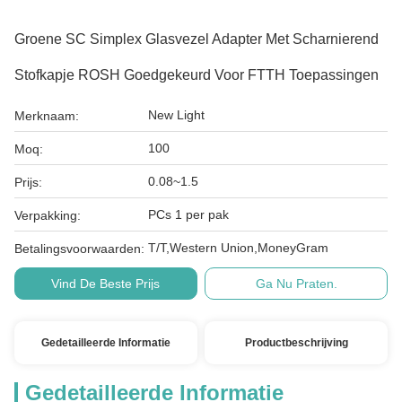
Groene SC Simplex Glasvezel Adapter Met Scharnierend
Stofkapje ROSH Goedgekeurd Voor FTTH Toepassingen
New Light
Merknaam:
100
Moq:
0.08~1.5
Prijs:
PCs 1 per pak
Verpakking:
T/T,Western Union,MoneyGram
Betalingsvoorwaarden:
Vind De Beste Prijs
Ga Nu Praten.
Gedetailleerde Informatie
Productbeschrijving
Gedetailleerde Informatie